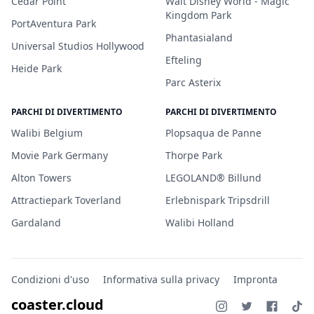
Cedar Point
Walt Disney World - Magic
Kingdom Park
PortAventura Park
Phantasialand
Universal Studios Hollywood
Efteling
Heide Park
Parc Asterix
PARCHI DI DIVERTIMENTO
PARCHI DI DIVERTIMENTO
Walibi Belgium
Plopsaqua de Panne
Movie Park Germany
Thorpe Park
Alton Towers
LEGOLAND® Billund
Attractiepark Toverland
Erlebnispark Tripsdrill
Gardaland
Walibi Holland
Condizioni d'uso
Informativa sulla privacy
Impronta
coaster.cloud