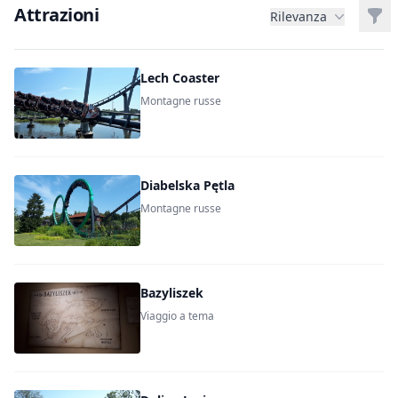
Attrazioni
Filt
Rilevanza
Lech Coaster
Montagne russe
Diabelska Pętla
Montagne russe
Bazyliszek
Viaggio a tema