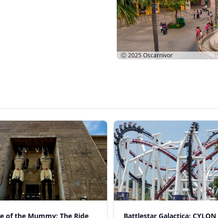
Ⓒ 2025
Oscarnivor
e of the Mummy: The Ride
Battlestar Galactica: CYLON