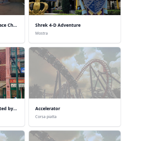
Sesame Street Spaghetti Space Chase
Shrek 4-D Adventure
Mostra
Lights! Camera! Action! Hosted by Steven Spielberg
Accelerator
Corsa piatta