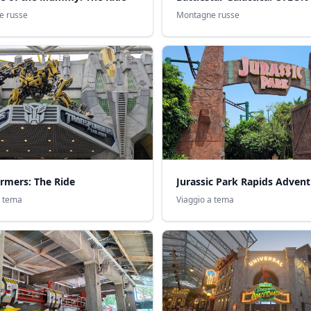
e russe
Montagne russe
rmers: The Ride
Jurassic Park Rapids Adven
a tema
Viaggio a tema