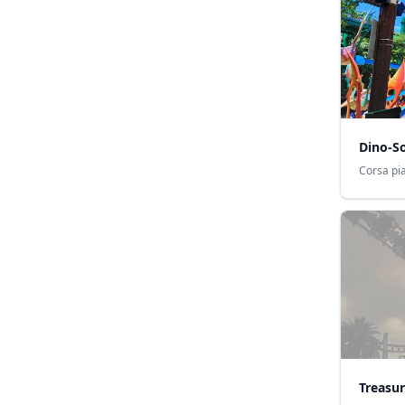
Dino-So
Corsa pia
Treasu