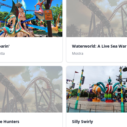
arin'
tta
Mostra
re Hunters
Silly Swirly