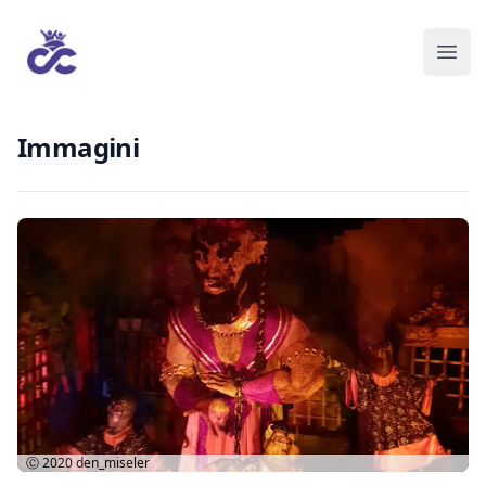
Immagini
Ⓒ 2020
den_miseler