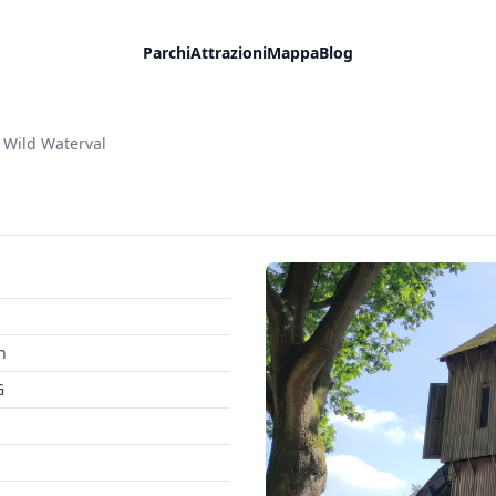
Parchi
Attrazioni
Mappa
Blog
Wild Waterval
n
G