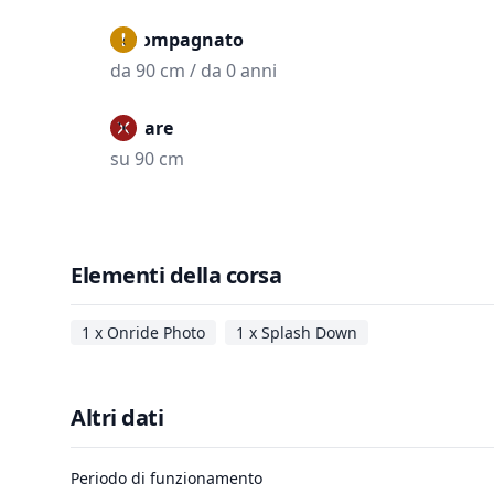
Accompagnato
da 90 cm / da 0 anni
Vietare
su 90 cm
Elementi della corsa
1 x Onride Photo
1 x Splash Down
Altri dati
Periodo di funzionamento