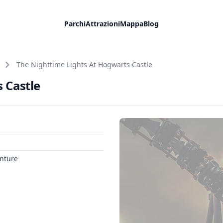
Parchi
Attrazioni
Mappa
Blog
The Nighttime Lights At Hogwarts Castle
 Castle
enture