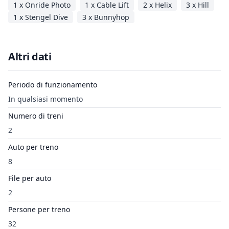
1 x Onride Photo
1 x Cable Lift
2 x Helix
3 x Hill
1 x Stengel Dive
3 x Bunnyhop
Altri dati
Periodo di funzionamento
In qualsiasi momento
Numero di treni
2
Auto per treno
8
File per auto
2
Persone per treno
32