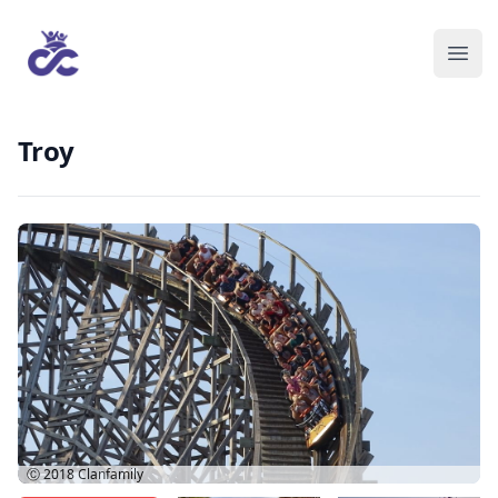
Troy
Ⓒ 2018
Clanfamily