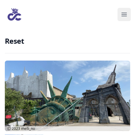
Reset
Ⓒ 2023
melli_no