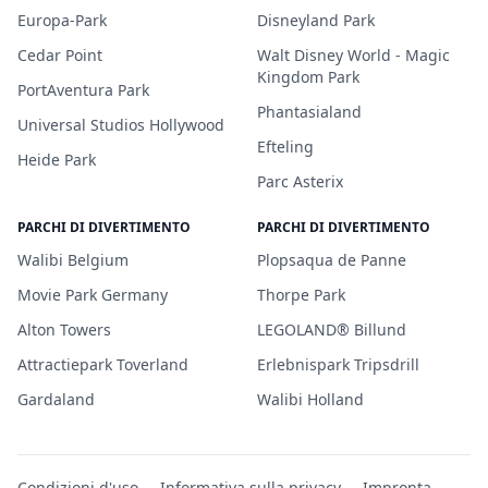
Europa-Park
Disneyland Park
Cedar Point
Walt Disney World - Magic
Kingdom Park
PortAventura Park
Phantasialand
Universal Studios Hollywood
Efteling
Heide Park
Parc Asterix
PARCHI DI DIVERTIMENTO
PARCHI DI DIVERTIMENTO
Walibi Belgium
Plopsaqua de Panne
Movie Park Germany
Thorpe Park
Alton Towers
LEGOLAND® Billund
Attractiepark Toverland
Erlebnispark Tripsdrill
Gardaland
Walibi Holland
Condizioni d'uso
Informativa sulla privacy
Impronta