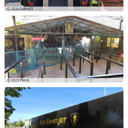
Ⓒ 2024
Rakro93
Ⓒ 2023
Patrik