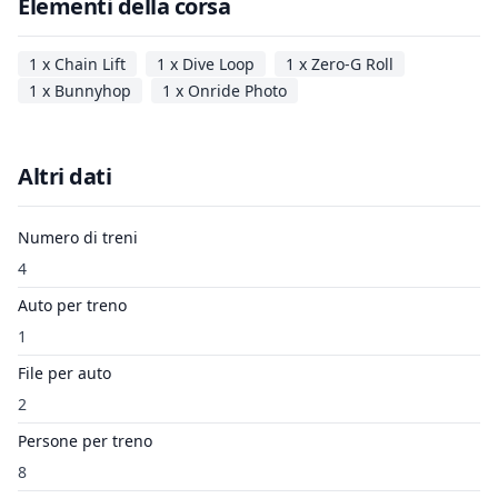
Elementi della corsa
1 x Chain Lift
1 x Dive Loop
1 x Zero-G Roll
1 x Bunnyhop
1 x Onride Photo
Altri dati
Numero di treni
4
Auto per treno
1
File per auto
2
Persone per treno
8