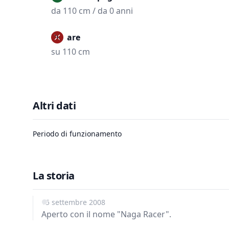
da 110 cm / da 0 anni
Vietare
su 110 cm
Altri dati
Periodo di funzionamento
La storia
15 settembre 2008
Aperto con il nome "Naga Racer".