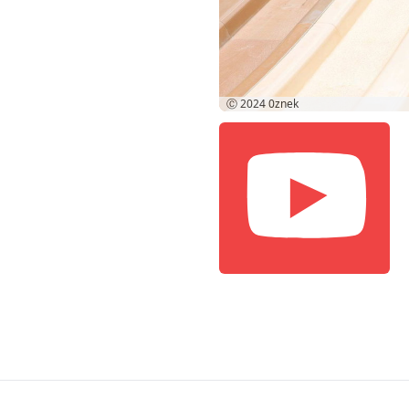
Ⓒ 2024
0znek