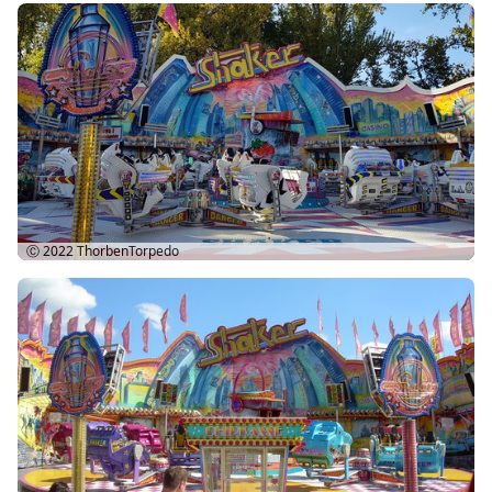
Ⓒ 2022
ThorbenTorpedo