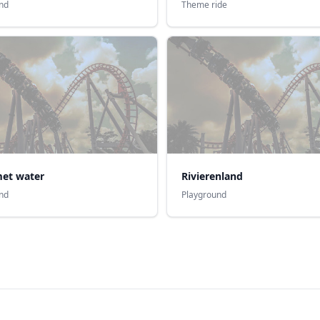
nd
Theme ride
met water
Rivierenland
nd
Playground