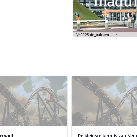
Ⓒ 2025
de_bokkenrijder
erwolf
De kleinste kermis van Ned