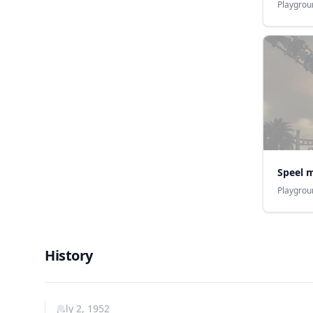
Playgrou
Speel 
Playgrou
History
July 2, 1952