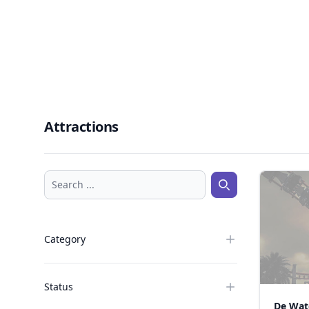
Attractions
Search ...
Search ...
Category
Status
De Wat