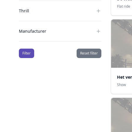
Flat ride
Thrill
Manufacturer
Filter
Reset filter
Het ve
Show