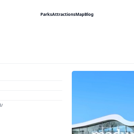
Parks
Attractions
Map
Blog
l/