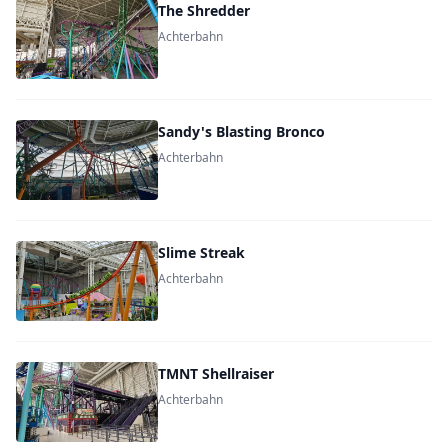
The Shredder
Achterbahn
Sandy's Blasting Bronco
Achterbahn
Slime Streak
Achterbahn
TMNT Shellraiser
Achterbahn