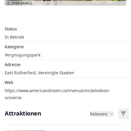
Ⓒ 2024
Skuli12
Status
In Betrieb
Kategorie
Vergnügungspark
Adresse
East Rutherford, Vereinigte Staaten
Web
https://www.americandream.com/venue/nickelodeon-
universe
Attraktionen
Filt
Relevanz