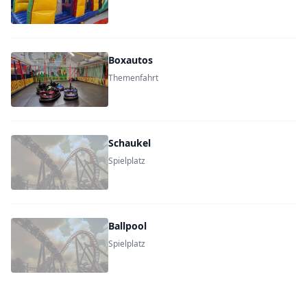
Boxautos
Themenfahrt
Schaukel
Spielplatz
Ballpool
Spielplatz