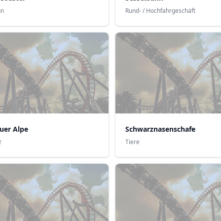
hn
Rund- / Hochfahrgeschäft
uer Alpe
Schwarznasenschafe
z
Tiere