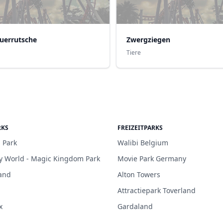
uerrutsche
Zwergziegen
Tiere
RKS
FREIZEITPARKS
 Park
Walibi Belgium
y World - Magic Kingdom Park
Movie Park Germany
and
Alton Towers
Attractiepark Toverland
x
Gardaland