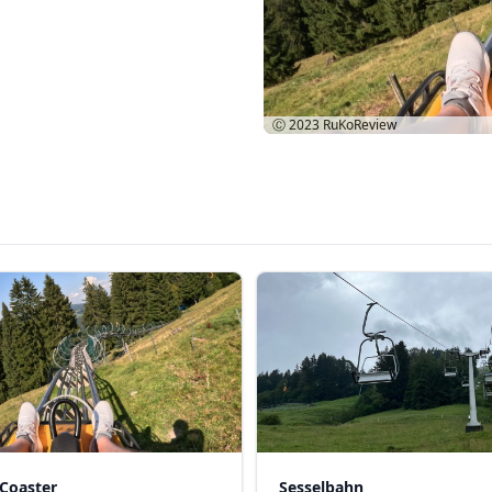
Ⓒ 2023
RuKoReview
 Coaster
Sesselbahn