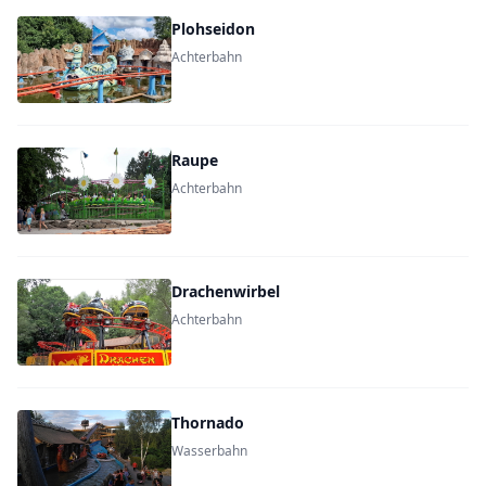
Plohseidon
Achterbahn
Raupe
Achterbahn
Drachenwirbel
Achterbahn
Thornado
Wasserbahn