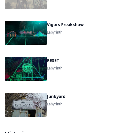
Vigors Freakshow
Labyrinth
RESET
Labyrinth
Junkyard
Labyrinth