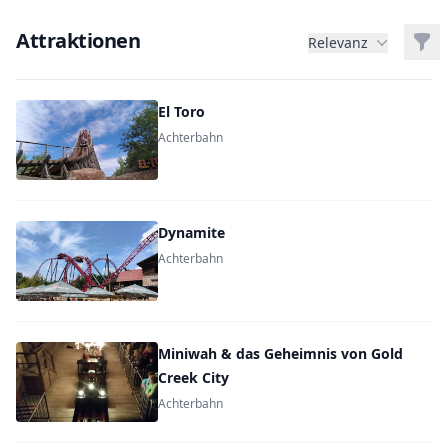
Attraktionen
Filt
Relevanz
El Toro
Achterbahn
Dynamite
Achterbahn
Miniwah & das Geheimnis von Gold
Creek City
Achterbahn