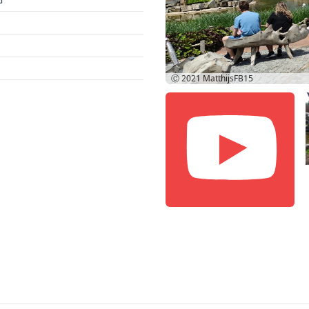
Ⓒ 2021
MatthijsFB15