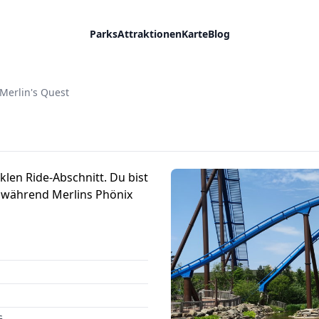
Parks
Attraktionen
Karte
Blog
Merlin's Quest
len Ride-Abschnitt. Du bist
, während Merlins Phönix
G