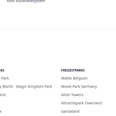
Kein Rückhaltesystem
RKS
FREIZEITPARKS
 Park
Walibi Belgium
y World - Magic Kingdom Park
Movie Park Germany
and
Alton Towers
Attractiepark Toverland
x
Gardaland