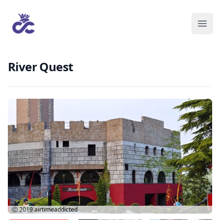
River Quest
Ⓒ 2019
airtimeaddicted