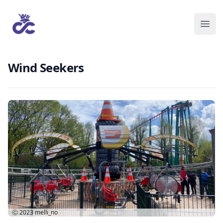
Wind Seekers
Ⓒ 2023
melli_no