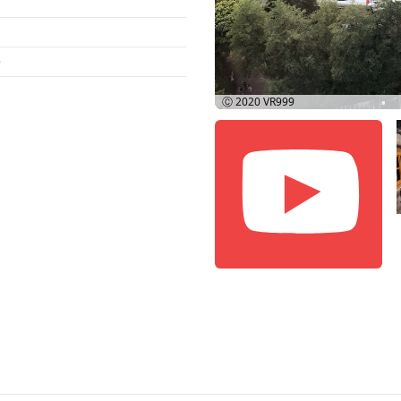
e
Ⓒ 2020
VR999