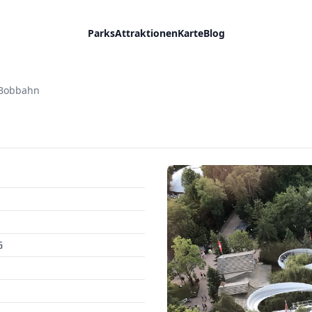
Parks
Attraktionen
Karte
Blog
 Bobbahn
G