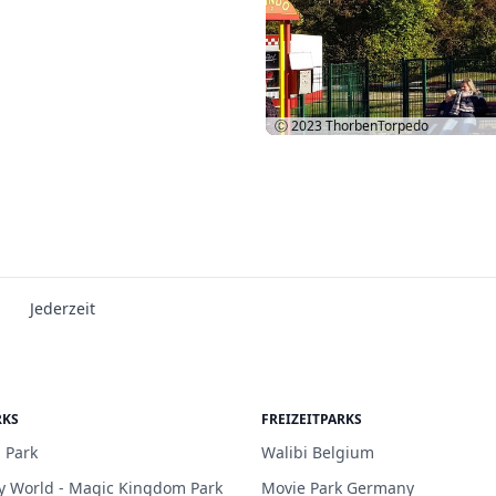
Ⓒ 2023
ThorbenTorpedo
Jederzeit
RKS
FREIZEITPARKS
 Park
Walibi Belgium
y World - Magic Kingdom Park
Movie Park Germany