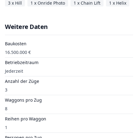
3 x Hill
1 x Onride Photo
1 x Chain Lift
1 x Helix
Weitere Daten
Baukosten
16.500.000 €
Betriebzeitraum
Jederzeit
Anzahl der Züge
3
Waggons pro Zug
8
Reihen pro Waggon
1
Personen pro Zug