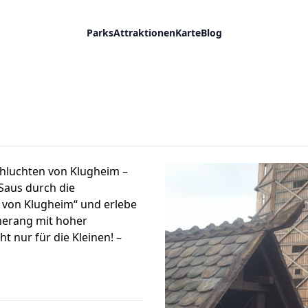
Parks
Attraktionen
Karte
Blog
chluchten von Klugheim –
Saus durch die
 von Klugheim“ und erlebe
merang mit hoher
t nur für die Kleinen! –