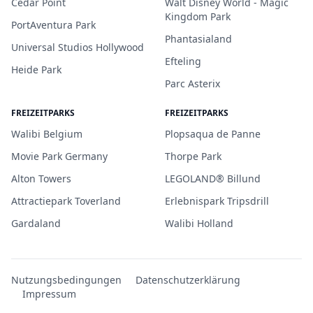
Cedar Point
Walt Disney World - Magic
Kingdom Park
PortAventura Park
Phantasialand
Universal Studios Hollywood
Efteling
Heide Park
Parc Asterix
FREIZEITPARKS
FREIZEITPARKS
Walibi Belgium
Plopsaqua de Panne
Movie Park Germany
Thorpe Park
Alton Towers
LEGOLAND® Billund
Attractiepark Toverland
Erlebnispark Tripsdrill
Gardaland
Walibi Holland
Nutzungsbedingungen
Datenschutzerklärung
Impressum