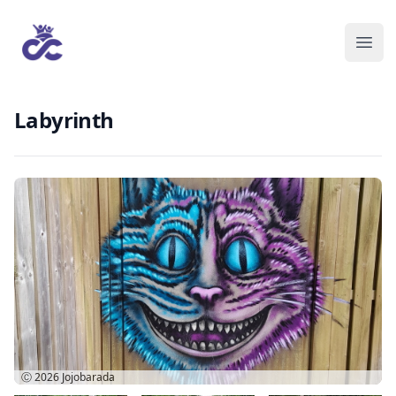
Labyrinth
Ⓒ 2026
Jojobarada