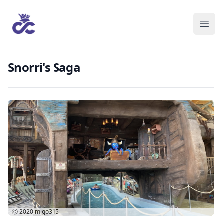
Snorri's Saga
Ⓒ 2020
migo315