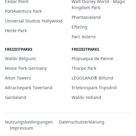
Cedar Point
Walt Disney World - Magic
Kingdom Park
PortAventura Park
Phantasialand
Universal Studios Hollywood
Efteling
Heide Park
Parc Asterix
FREIZEITPARKS
FREIZEITPARKS
Walibi Belgium
Plopsaqua de Panne
Movie Park Germany
Thorpe Park
Alton Towers
LEGOLAND® Billund
Attractiepark Toverland
Erlebnispark Tripsdrill
Gardaland
Walibi Holland
Nutzungsbedingungen
Datenschutzerklärung
Impressum