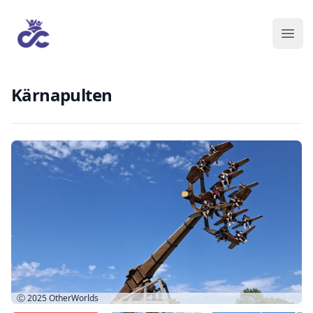
Kärnapulten
Ⓒ 2025
OtherWorlds