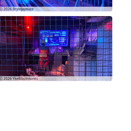
Ⓒ 2026
BryleJayouze
Ⓒ 2026
YkeBlackstones