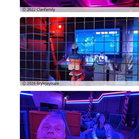
Ⓒ 2022
Clanfamily
Ⓒ 2026
BryleJayouze