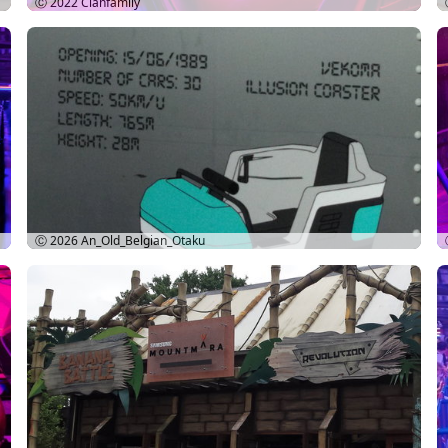
Ⓒ 2022
Clanfamily
Ⓒ 2026
An_Old_Belgian_Otaku