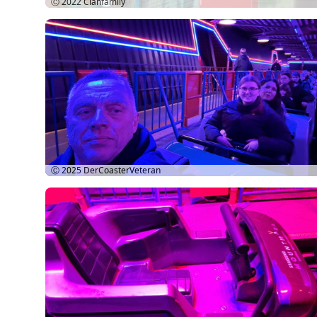
Ⓒ 2022
Clanfamily
Ⓒ 2025
DerCoasterVeteran