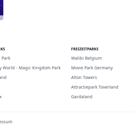
RKS
FREIZEITPARKS
 Park
Walibi Belgium
y World - Magic Kingdom Park
Movie Park Germany
and
Alton Towers
Attractiepark Toverland
x
Gardaland
essum