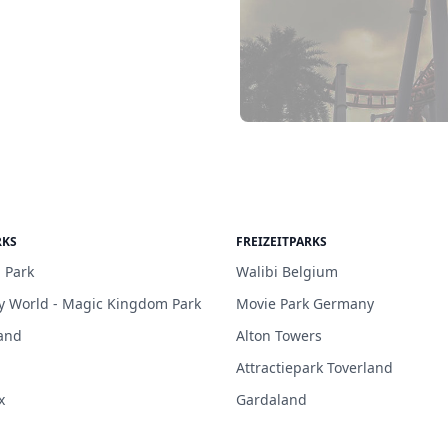
RKS
FREIZEITPARKS
 Park
Walibi Belgium
y World - Magic Kingdom Park
Movie Park Germany
and
Alton Towers
Attractiepark Toverland
x
Gardaland