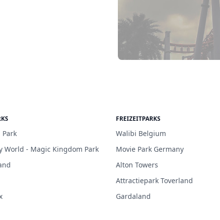
RKS
FREIZEITPARKS
 Park
Walibi Belgium
y World - Magic Kingdom Park
Movie Park Germany
and
Alton Towers
Attractiepark Toverland
x
Gardaland