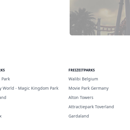
RKS
FREIZEITPARKS
 Park
Walibi Belgium
y World - Magic Kingdom Park
Movie Park Germany
and
Alton Towers
Attractiepark Toverland
x
Gardaland