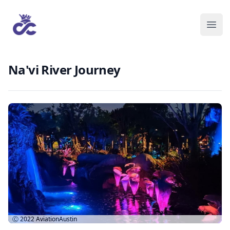
Na'vi River Journey
Ⓒ 2022
AviationAustin