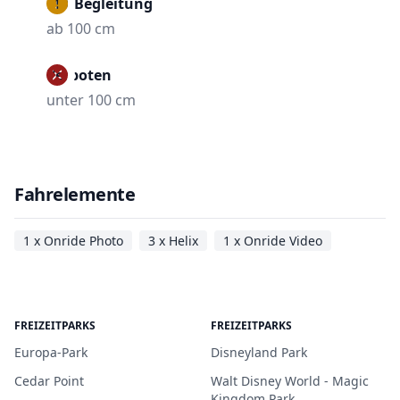
Mit Begleitung
ab 100 cm
Verboten
unter 100 cm
Fahrelemente
1 x Onride Photo
3 x Helix
1 x Onride Video
FREIZEITPARKS
FREIZEITPARKS
Europa-Park
Disneyland Park
Cedar Point
Walt Disney World - Magic
Kingdom Park