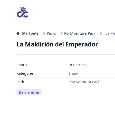
Startseite
Parks
PortAventura Park
La Ma
La Maldición del Emperador
Status
In Betrieb
Kategorie
Show
Park
PortAventura Park
Barrierefrei