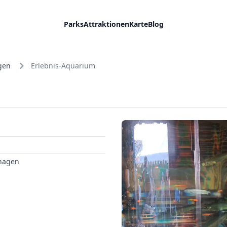
Parks
Attraktionen
Karte
Blog
gen
Erlebnis-Aquarium
shagen