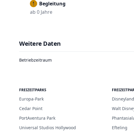
Mit Begleitung
ab 0 Jahre
Weitere Daten
Betriebzeitraum
FREIZEITPARKS
FREIZEITPA
Europa-Park
Disneyland
Cedar Point
Walt Disne
PortAventura Park
Phantasial
Universal Studios Hollywood
Efteling