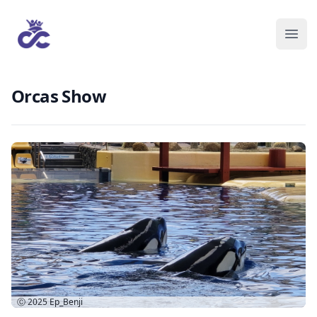
Orcas Show
Ⓒ 2025
Ep_Benji